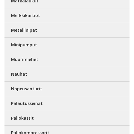
Matkalaukut
Merkkikartiot
Metallinipat
Minipumput
Muurimiehet
Nauhat
Nopeusanturit
Palautusseinät
Pallokassit
Pallokompressorit