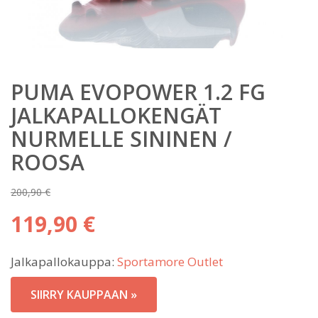
PUMA EVOPOWER 1.2 FG
JALKAPALLOKENGÄT
NURMELLE SININEN /
ROOSA
200,90
€
Alkuperäinen
119,90
€
hinta
Nykyinen
oli:
Jalkapallokauppa:
Sportamore Outlet
hinta
200,90 €.
on:
SIIRRY KAUPPAAN »
119,90 €.