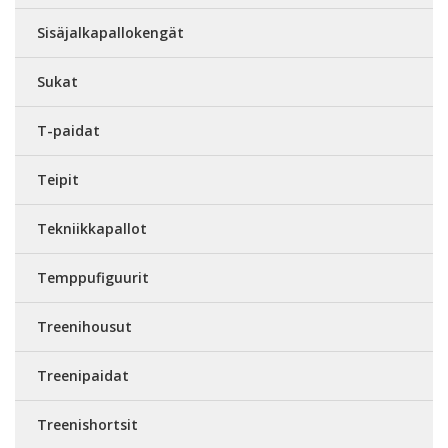
Sisäjalkapallokengät
Sukat
T-paidat
Teipit
Tekniikkapallot
Temppufiguurit
Treenihousut
Treenipaidat
Treenishortsit