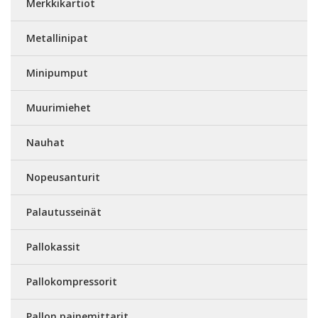
Merkkikartiot
Metallinipat
Minipumput
Muurimiehet
Nauhat
Nopeusanturit
Palautusseinät
Pallokassit
Pallokompressorit
Pallon painemittarit