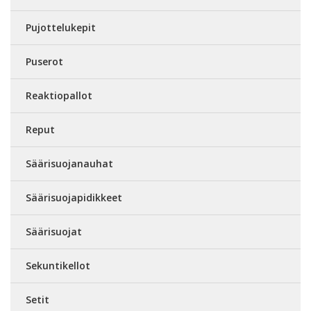
Pujottelukepit
Puserot
Reaktiopallot
Reput
Säärisuojanauhat
Säärisuojapidikkeet
Säärisuojat
Sekuntikellot
Setit