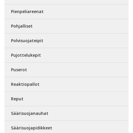
Pienpeliareenat
Pohjalliset
Polvisuojateipit
Pujottelukepit
Puserot
Reaktiopallot
Reput
Säärisuojanauhat
Säärisuojapidikkeet