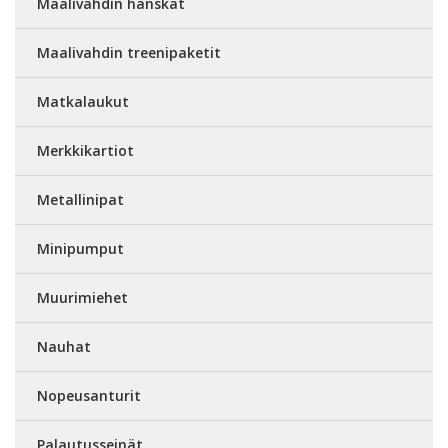
Maalivahdin hanskat
Maalivahdin treenipaketit
Matkalaukut
Merkkikartiot
Metallinipat
Minipumput
Muurimiehet
Nauhat
Nopeusanturit
Palautusseinät