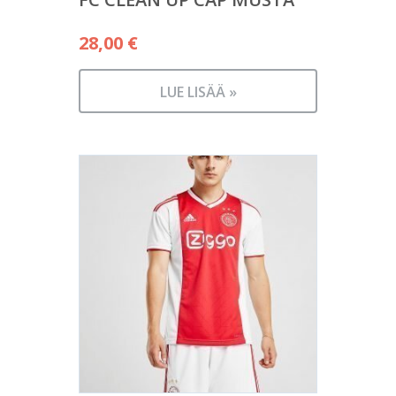
28,00
€
LUE LISÄÄ »