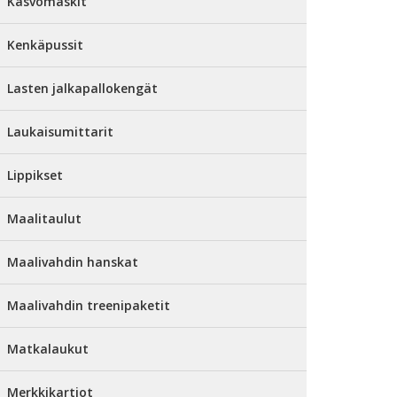
Kasvomaskit
Kenkäpussit
Lasten jalkapallokengät
Laukaisumittarit
Lippikset
Maalitaulut
Maalivahdin hanskat
Maalivahdin treenipaketit
Matkalaukut
Merkkikartiot