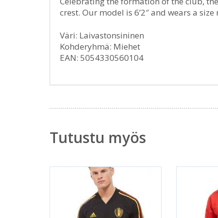
Celebrating the formation of the club, the
crest. Our model is 6’2″ and wears a siz
Väri: Laivastonsininen
Kohderyhmä: Miehet
EAN: 5054330560104
Tutustu myös