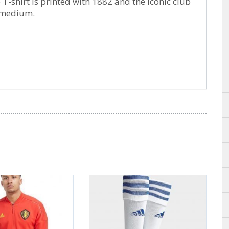
 T-shirt is printed with 1882 and the iconic club
e medium.