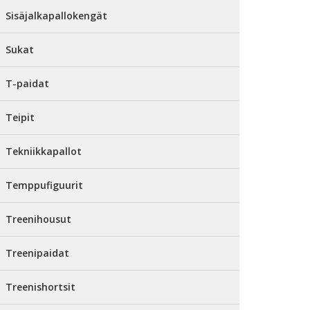
Sisäjalkapallokengät
Sukat
T-paidat
Teipit
Tekniikkapallot
Temppufiguurit
Treenihousut
Treenipaidat
Treenishortsit