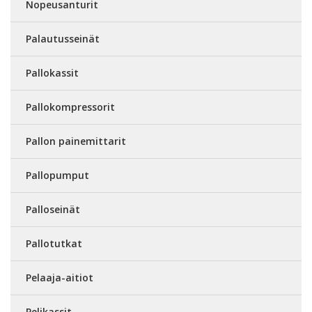
Nopeusanturit
Palautusseinät
Pallokassit
Pallokompressorit
Pallon painemittarit
Pallopumput
Palloseinät
Pallotutkat
Pelaaja-aitiot
Pelikassit