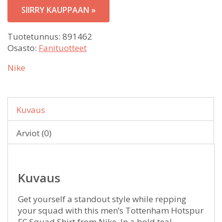
SIIRRY KAUPPAAN »
Tuotetunnus:
891462
Osasto:
Fanituotteet
Nike
Kuvaus
Arviot (0)
Kuvaus
Get yourself a standout style while repping
your squad with this men’s Tottenham Hotspur
FC Squad Shirt from Nike. In a bold teal