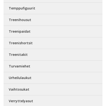
Temppufiguurit
Treenihousut
Treenipaidat
Treenishortsit
Treenitakit
Turvamiehet
Urheilulaukut
Vaihtosukat
Verryttelyasut