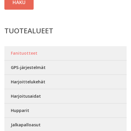
HAKU
TUOTEALUEET
Fanituotteet
GPS-järjestelmät
Harjoittelukehät
Harjoitusaidat
Hupparit
Jalkapalloasut