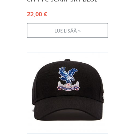
22,00
€
LUE LISÄÄ »