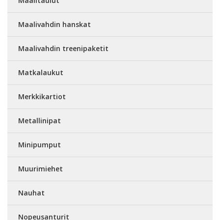
Maalitaulut
Maalivahdin hanskat
Maalivahdin treenipaketit
Matkalaukut
Merkkikartiot
Metallinipat
Minipumput
Muurimiehet
Nauhat
Nopeusanturit