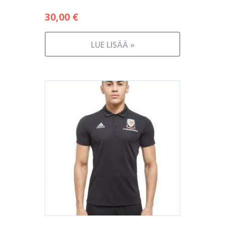
30,00
€
LUE LISÄÄ »