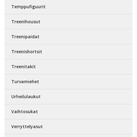
Temppufiguurit
Treenihousut
Treenipaidat
Treenishortsit
Treenitakit
Turvamiehet
Urheilulaukut
Vaihtosukat
Verryttelyasut