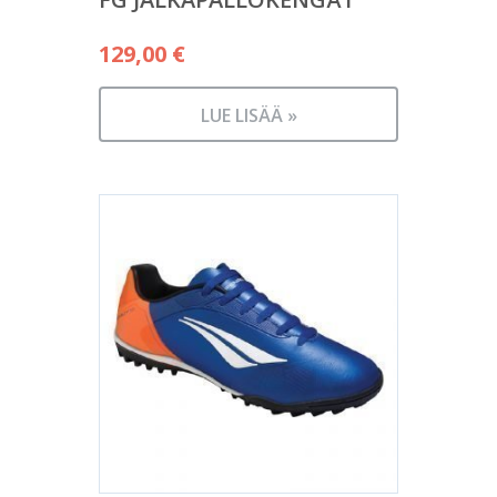
129,00
€
LUE LISÄÄ »