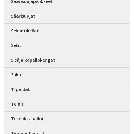
Säärisuojapidikkeet
Säärisuojat
Sekuntikellot
Setit
Sisäjalkapallokengät
Sukat
T-paidat
Teipit
Tekniikkapallot
Temppufiguurit