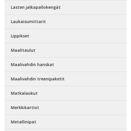
Lasten jalkapallokengät
Laukaisumittarit
Lippikset
Maalitaulut
Maalivahdin hanskat
Maalivahdin treenipaketit
Matkalaukut
Merkkikartiot
Metallinipat