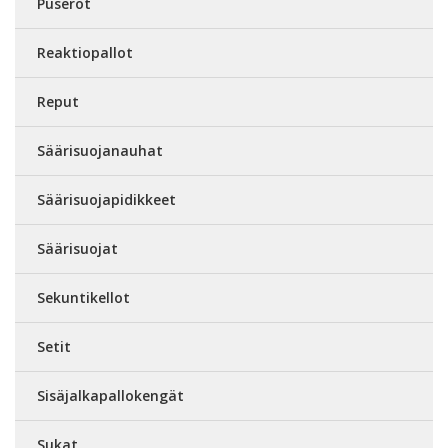
Puserot
Reaktiopallot
Reput
Säärisuojanauhat
Säärisuojapidikkeet
Säärisuojat
Sekuntikellot
Setit
Sisäjalkapallokengät
Sukat