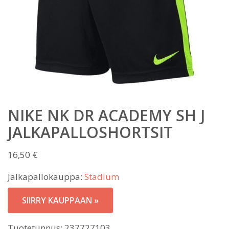
NIKE NK DR ACADEMY SH J
JALKAPALLOSHORTSIT
16,50
€
Jalkapallokauppa:
Stadium
SIIRRY KAUPPAAN »
Tuotetunnus:
237727103