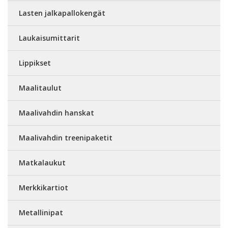
Lasten jalkapallokengät
Laukaisumittarit
Lippikset
Maalitaulut
Maalivahdin hanskat
Maalivahdin treenipaketit
Matkalaukut
Merkkikartiot
Metallinipat