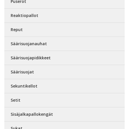
Puserot
Reaktiopallot
Reput
Säärisuojanauhat
Säärisuojapidikkeet
Säärisuojat
Sekuntikellot
Setit
Sisäjalkapallokengät
Sukat