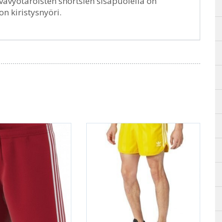
avavyötäröisten shortsien sisäpuolella on
n kiristysnyöri.