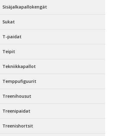
Sisäjalkapallokengät
Sukat
T-paidat
Teipit
Tekniikkapallot
Temppufiguurit
Treenihousut
Treenipaidat
Treenishortsit