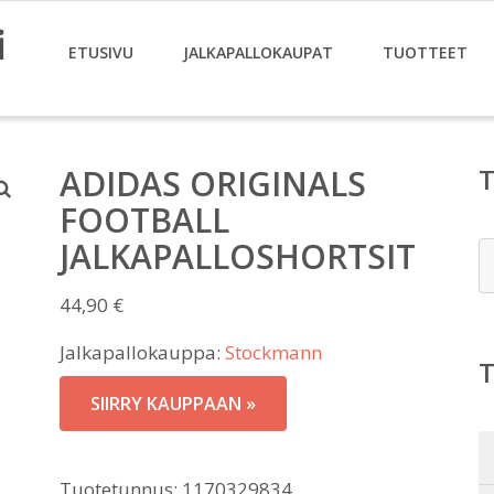
i
ETUSIVU
JALKAPALLOKAUPAT
TUOTTEET
ADIDAS ORIGINALS
FOOTBALL
JALKAPALLOSHORTSIT
E
44,90
€
Jalkapallokauppa:
Stockmann
SIIRRY KAUPPAAN »
Tuotetunnus:
1170329834