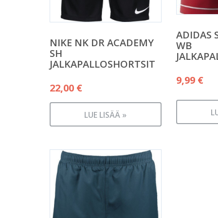
ADIDAS 
NIKE NK DR ACADEMY
WB
SH
JALKAPA
JALKAPALLOSHORTSIT
9,99
€
22,00
€
L
LUE LISÄÄ »