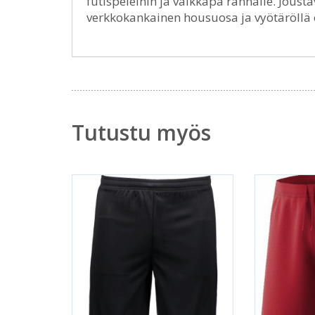
futispeleihin ja vaikkapa rannalle. Joust
verkkokankainen housuosa ja vyötäröllä o
Tutustu myös