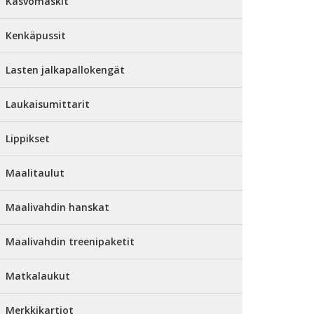
Kasvomaskit
Kenkäpussit
Lasten jalkapallokengät
Laukaisumittarit
Lippikset
Maalitaulut
Maalivahdin hanskat
Maalivahdin treenipaketit
Matkalaukut
Merkkikartiot