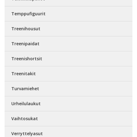
Temppufiguurit
Treenihousut
Treenipaidat
Treenishortsit
Treenitakit
Turvamiehet
Urheilulaukut
Vaihtosukat
Verryttelyasut