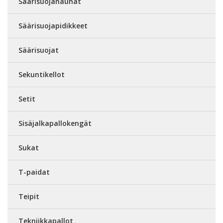
Säärisuojanauhat
Säärisuojapidikkeet
Säärisuojat
Sekuntikellot
Setit
Sisäjalkapallokengät
Sukat
T-paidat
Teipit
Tekniikkapallot