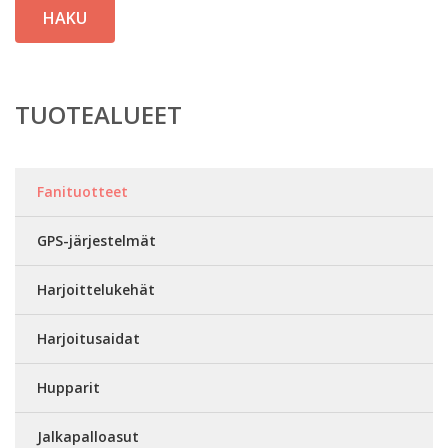
HAKU
TUOTEALUEET
Fanituotteet
GPS-järjestelmät
Harjoittelukehät
Harjoitusaidat
Hupparit
Jalkapalloasut