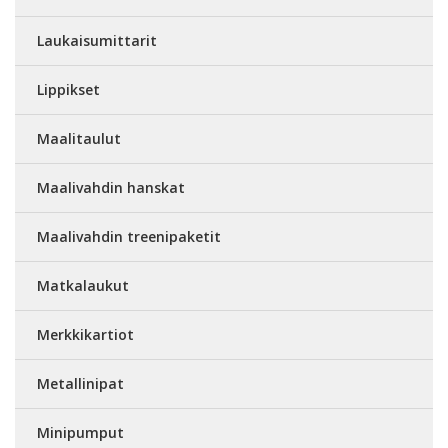
Laukaisumittarit
Lippikset
Maalitaulut
Maalivahdin hanskat
Maalivahdin treenipaketit
Matkalaukut
Merkkikartiot
Metallinipat
Minipumput