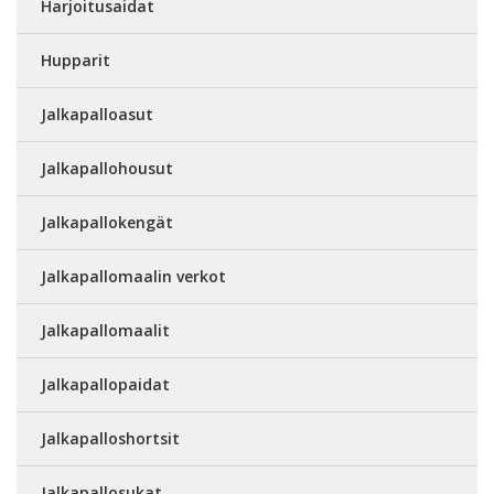
Harjoitusaidat
Hupparit
Jalkapalloasut
Jalkapallohousut
Jalkapallokengät
Jalkapallomaalin verkot
Jalkapallomaalit
Jalkapallopaidat
Jalkapalloshortsit
Jalkapallosukat