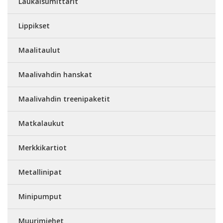
Laukaisumittarit
Lippikset
Maalitaulut
Maalivahdin hanskat
Maalivahdin treenipaketit
Matkalaukut
Merkkikartiot
Metallinipat
Minipumput
Muurimiehet