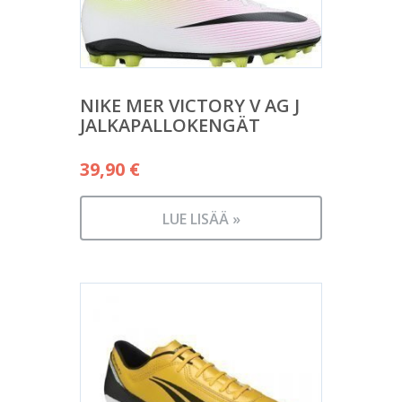
NIKE MER VICTORY V AG J
JALKAPALLOKENGÄT
39,90
€
LUE LISÄÄ »