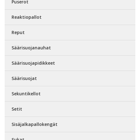
Puserot
Reaktiopallot
Reput
Säärisuojanauhat
Säärisuojapidikkeet
Säärisuojat
Sekuntikellot
Setit
Sisäjalkapallokengät
Sukat