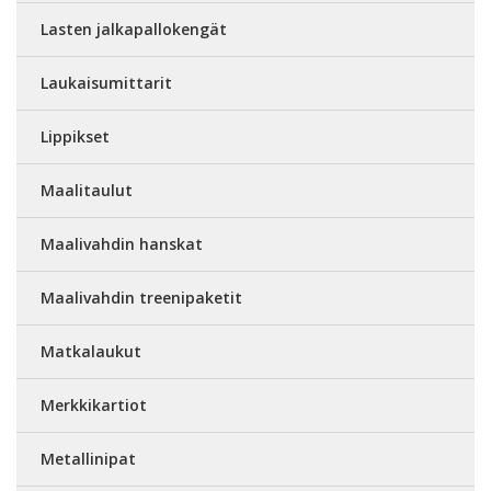
Lasten jalkapallokengät
Laukaisumittarit
Lippikset
Maalitaulut
Maalivahdin hanskat
Maalivahdin treenipaketit
Matkalaukut
Merkkikartiot
Metallinipat