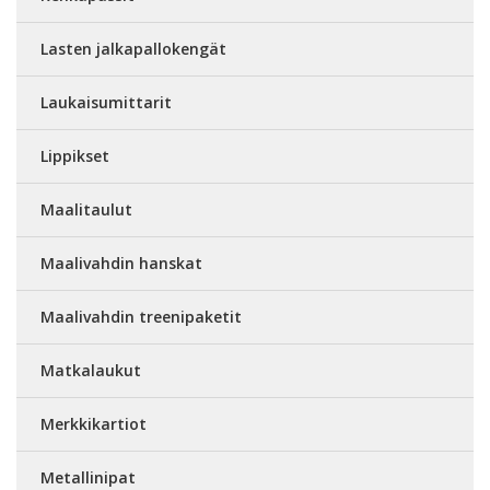
Lasten jalkapallokengät
Laukaisumittarit
Lippikset
Maalitaulut
Maalivahdin hanskat
Maalivahdin treenipaketit
Matkalaukut
Merkkikartiot
Metallinipat