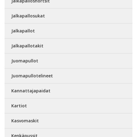
Jalkapalloshortsit
Jalkapallosukat
Jalkapallot
Jalkapallotakit
Juomapullot
Juomapullotelineet
Kannattajapaidat
Kartiot
Kasvomaskit
Kenkäpussit