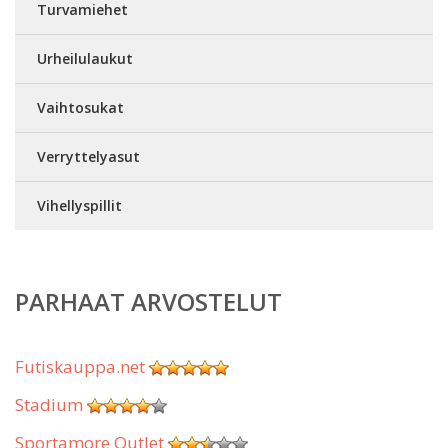
Turvamiehet
Urheilulaukut
Vaihtosukat
Verryttelyasut
Vihellyspillit
PARHAAT ARVOSTELUT
Futiskauppa.net
Stadium
Sportamore Outlet