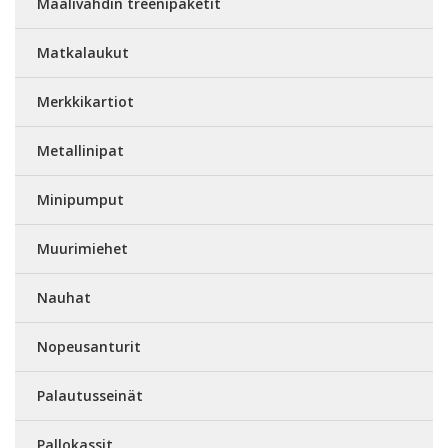
Maalivahdin treenipaketit
Matkalaukut
Merkkikartiot
Metallinipat
Minipumput
Muurimiehet
Nauhat
Nopeusanturit
Palautusseinät
Pallokassit