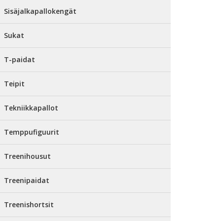
Sisäjalkapallokengät
Sukat
T-paidat
Teipit
Tekniikkapallot
Temppufiguurit
Treenihousut
Treenipaidat
Treenishortsit