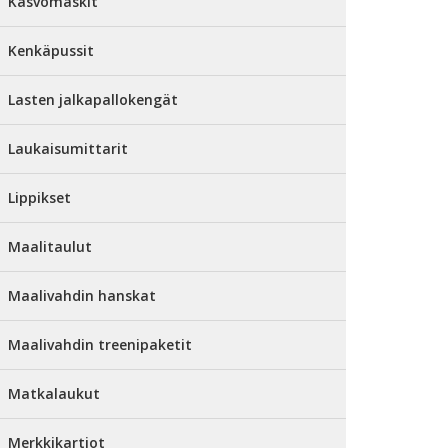
Kasvomaskit
Kenkäpussit
Lasten jalkapallokengät
Laukaisumittarit
Lippikset
Maalitaulut
Maalivahdin hanskat
Maalivahdin treenipaketit
Matkalaukut
Merkkikartiot