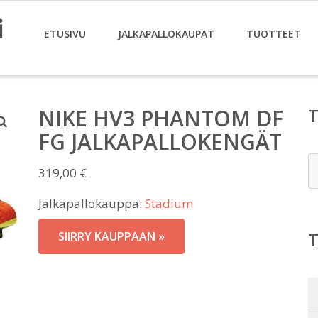
i
ETUSIVU
JALKAPALLOKAUPAT
TUOTTEET
NIKE HV3 PHANTOM DF
FG JALKAPALLOKENGÄT
E
319,00
€
Jalkapallokauppa:
Stadium
SIIRRY KAUPPAAN »