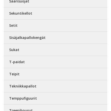
Säärisuojat
Sekuntikellot
Setit
Sisäjalkapallokengät
Sukat
T-paidat
Teipit
Tekniikkapallot
Temppufiguurit
Treenihousut