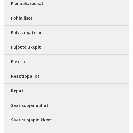
Pienpeliareenat
Pohjalliset
Polvisuojateipit
Pujottelukepit
Puserot
Reaktiopallot
Reput
Säärisuojanauhat
Säärisuojapidikkeet