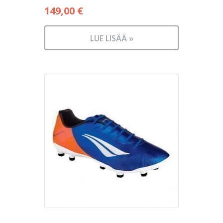
149,00
€
LUE LISÄÄ »