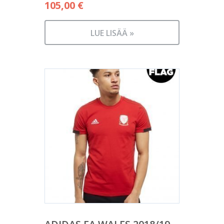
105,00
€
LUE LISÄÄ »