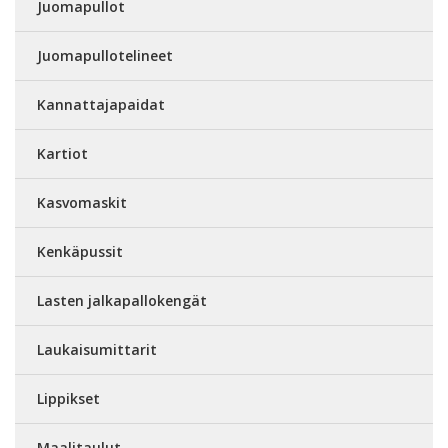
Juomapullot
Juomapullotelineet
Kannattajapaidat
Kartiot
Kasvomaskit
Kenkäpussit
Lasten jalkapallokengät
Laukaisumittarit
Lippikset
Maalitaulut