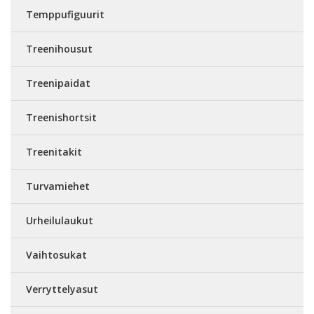
Temppufiguurit
Treenihousut
Treenipaidat
Treenishortsit
Treenitakit
Turvamiehet
Urheilulaukut
Vaihtosukat
Verryttelyasut