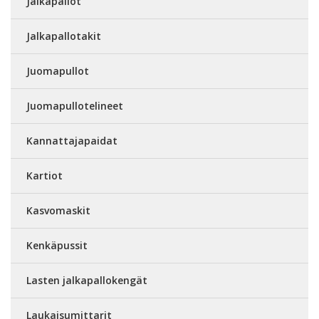
Jalkapallot
Jalkapallotakit
Juomapullot
Juomapullotelineet
Kannattajapaidat
Kartiot
Kasvomaskit
Kenkäpussit
Lasten jalkapallokengät
Laukaisumittarit