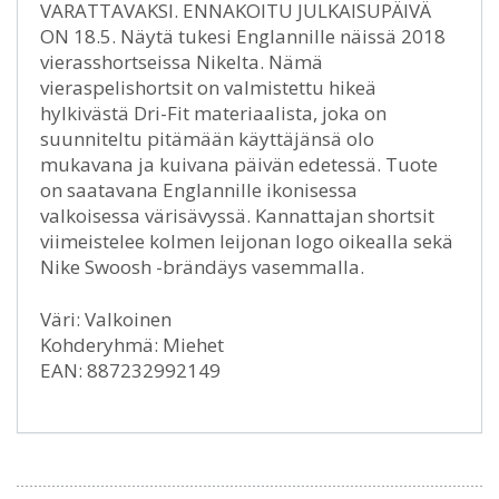
VARATTAVAKSI. ENNAKOITU JULKAISUPÄIVÄ
ON 18.5. Näytä tukesi Englannille näissä 2018
vierasshortseissa Nikelta. Nämä
vieraspelishortsit on valmistettu hikeä
hylkivästä Dri-Fit materiaalista, joka on
suunniteltu pitämään käyttäjänsä olo
mukavana ja kuivana päivän edetessä. Tuote
on saatavana Englannille ikonisessa
valkoisessa värisävyssä. Kannattajan shortsit
viimeistelee kolmen leijonan logo oikealla sekä
Nike Swoosh -brändäys vasemmalla.
Väri: Valkoinen
Kohderyhmä: Miehet
EAN: 887232992149