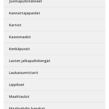
Juomapullotelineet
Kannattajapaidat
Kartiot
Kasvomaskit
Kenkäpussit
Lasten jalkapallokengät
Laukaisumittarit
Lippikset
Maalitaulut
Maalivahdin hanskat