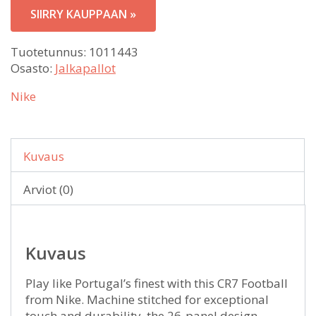
SIIRRY KAUPPAAN »
Tuotetunnus:
1011443
Osasto:
Jalkapallot
Nike
Kuvaus
Arviot (0)
Kuvaus
Play like Portugal’s finest with this CR7 Football
from Nike. Machine stitched for exceptional
touch and durability, the 26-panel design