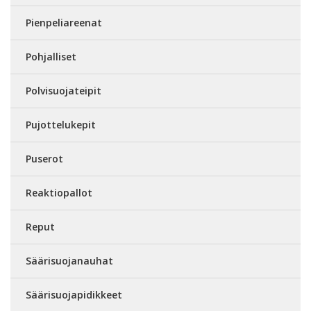
Pienpeliareenat
Pohjalliset
Polvisuojateipit
Pujottelukepit
Puserot
Reaktiopallot
Reput
Säärisuojanauhat
Säärisuojapidikkeet