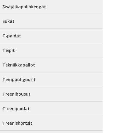
Sisäjalkapallokengät
Sukat
T-paidat
Teipit
Tekniikkapallot
Temppufiguurit
Treenihousut
Treenipaidat
Treenishortsit