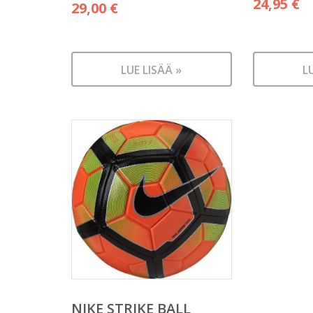
24,95
€
29,00
€
LUE LISÄÄ »
L
NIKE STRIKE BALL