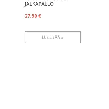
JALKAPALLO
27,50
€
LUE LISÄÄ »