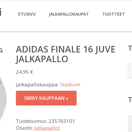
i
ETUSIVU
JALKAPALLOKAUPAT
TUOTTEET
ADIDAS FINALE 16 JUVE
JALKAPALLO
E
24,95
€
Jalkapallokauppa:
Stadium
SIIRRY KAUPPAAN »
Tuotetunnus:
235763101
Osasto:
Jalkapallot