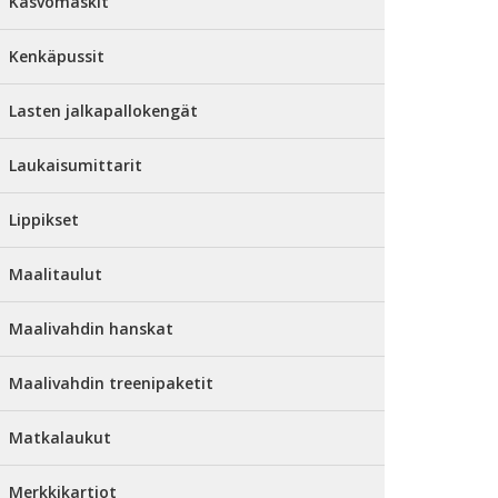
Kasvomaskit
Kenkäpussit
Lasten jalkapallokengät
Laukaisumittarit
Lippikset
Maalitaulut
Maalivahdin hanskat
Maalivahdin treenipaketit
Matkalaukut
Merkkikartiot