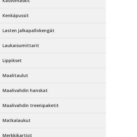
Kasvomaskit
Kenkäpussit
Lasten jalkapallokengät
Laukaisumittarit
Lippikset
Maalitaulut
Maalivahdin hanskat
Maalivahdin treenipaketit
Matkalaukut
Merkkikartiot