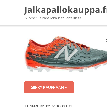
Jalkapallokauppa.f
Suomen jalkapallokaupat vertailussa
SIIRRY KAUPPAAN »
Tuotetunnus:
244609101