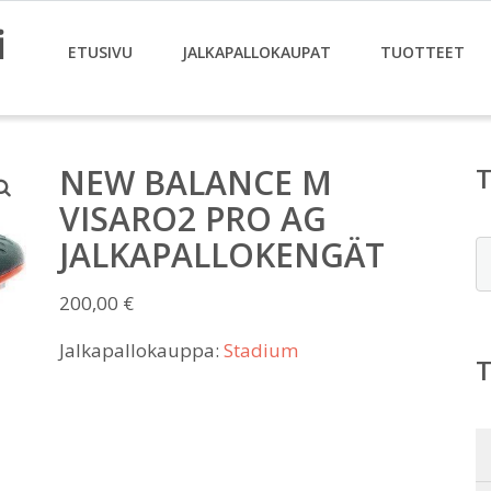
i
ETUSIVU
JALKAPALLOKAUPAT
TUOTTEET
NEW BALANCE M
VISARO2 PRO AG
JALKAPALLOKENGÄT
E
200,00
€
Jalkapallokauppa:
Stadium