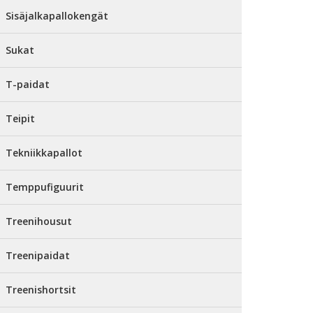
Sisäjalkapallokengät
Sukat
T-paidat
Teipit
Tekniikkapallot
Temppufiguurit
Treenihousut
Treenipaidat
Treenishortsit