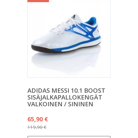
ADIDAS MESSI 10.1 BOOST
SISÄJALKAPALLOKENGÄT
VALKOINEN / SININEN
Alkuperäinen
65,90
€
hinta
119,90
€
Nykyinen
oli: