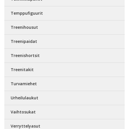
Temppufiguurit
Treenihousut
Treenipaidat
Treenishortsit
Treenitakit
Turvamiehet
Urheilulaukut
Vaihtosukat
Verryttelyasut