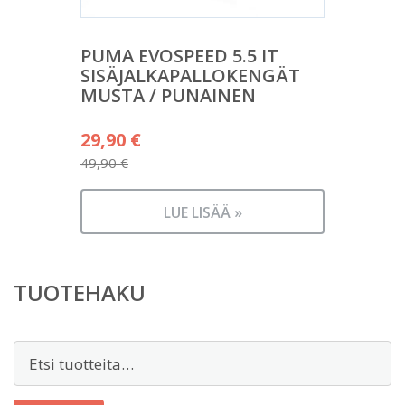
PUMA EVOSPEED 5.5 IT
SISÄJALKAPALLOKENGÄT
MUSTA / PUNAINEN
Alkuperäinen
29,90
€
hinta
49,90
€
Nykyinen
oli:
hinta
49,90 €.
LUE LISÄÄ »
on:
29,90 €.
TUOTEHAKU
Etsi: