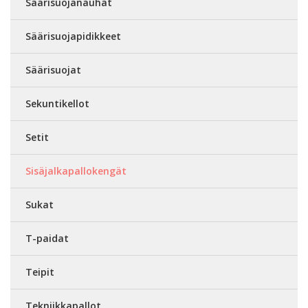
Säärisuojanauhat
Säärisuojapidikkeet
Säärisuojat
Sekuntikellot
Setit
Sisäjalkapallokengät
Sukat
T-paidat
Teipit
Tekniikkapallot