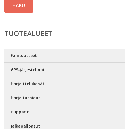
HAKU
TUOTEALUEET
Fanituotteet
GPS-järjestelmät
Harjoittelukehät
Harjoitusaidat
Hupparit
Jalkapalloasut