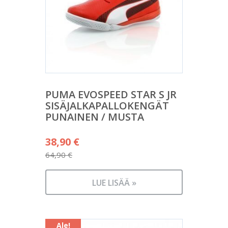
PUMA EVOSPEED STAR S JR
SISÄJALKAPALLOKENGÄT
PUNAINEN / MUSTA
Alkuperäinen
38,90
€
hinta
64,90
€
Nykyinen
oli:
hinta
64,90 €.
LUE LISÄÄ »
on:
38,90 €.
Ale!