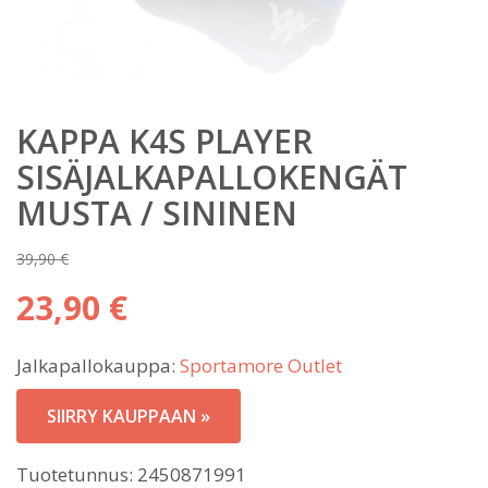
KAPPA K4S PLAYER
SISÄJALKAPALLOKENGÄT
MUSTA / SININEN
39,90
€
Alkuperäinen
23,90
€
hinta
Nykyinen
oli:
Jalkapallokauppa:
Sportamore Outlet
hinta
39,90 €.
on:
SIIRRY KAUPPAAN »
23,90 €.
Tuotetunnus:
2450871991