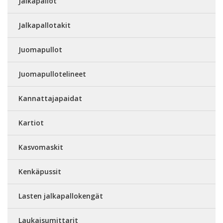
Jalkapallot
Jalkapallotakit
Juomapullot
Juomapullotelineet
Kannattajapaidat
Kartiot
Kasvomaskit
Kenkäpussit
Lasten jalkapallokengät
Laukaisumittarit