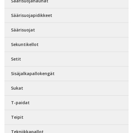
Säärisuojanauhat
Säärisuojapidikkeet
Säärisuojat
Sekuntikellot
Setit
Sisäjalkapallokengät
Sukat
T-paidat
Teipit
Tekniikkapallot