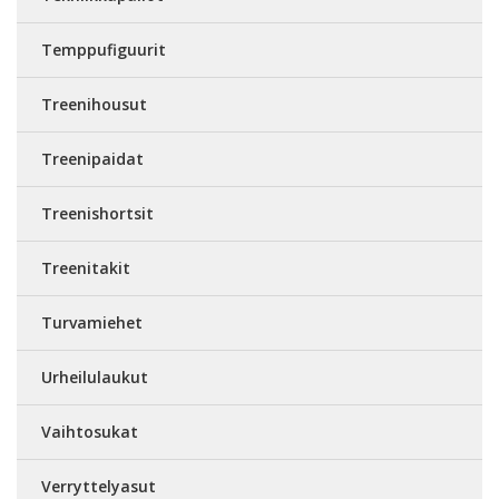
Temppufiguurit
Treenihousut
Treenipaidat
Treenishortsit
Treenitakit
Turvamiehet
Urheilulaukut
Vaihtosukat
Verryttelyasut