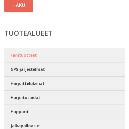
HAKU
TUOTEALUEET
Fanituotteet
GPS-järjestelmät
Harjoittelukehät
Harjoitusaidat
Hupparit
Jalkapalloasut