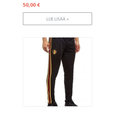
50,00
€
LUE LISÄÄ »