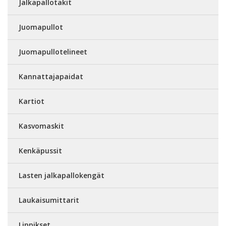
Jalkapallotakit
Juomapullot
Juomapullotelineet
Kannattajapaidat
Kartiot
Kasvomaskit
Kenkäpussit
Lasten jalkapallokengät
Laukaisumittarit
Lippikset