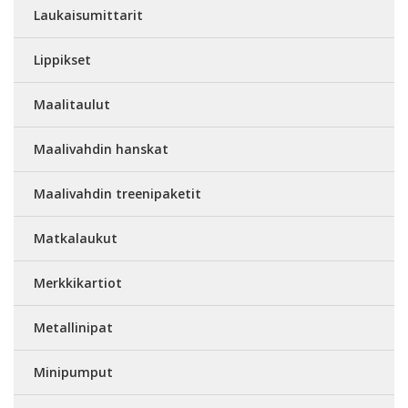
Laukaisumittarit
Lippikset
Maalitaulut
Maalivahdin hanskat
Maalivahdin treenipaketit
Matkalaukut
Merkkikartiot
Metallinipat
Minipumput