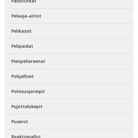
Pallotutkat
Pelaaja-aitiot
Pelikassit
Pelipaidat
Pienpeliareenat
Pohjalliset
Polvisuojateipit
Pujottelukepit
Puserot
Reaktiopallot