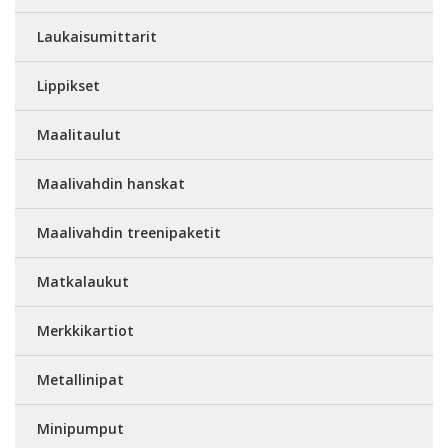
Laukaisumittarit
Lippikset
Maalitaulut
Maalivahdin hanskat
Maalivahdin treenipaketit
Matkalaukut
Merkkikartiot
Metallinipat
Minipumput