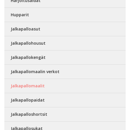
Harjoitusaidat
Hupparit
Jalkapalloasut
Jalkapallohousut
Jalkapallokengät
Jalkapallomaalin verkot
Jalkapallomaalit
Jalkapallopaidat
Jalkapalloshortsit
Jalkapallosukat