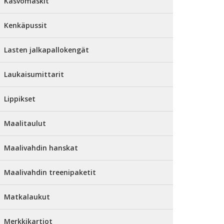
Kasvomaskit
Kenkäpussit
Lasten jalkapallokengät
Laukaisumittarit
Lippikset
Maalitaulut
Maalivahdin hanskat
Maalivahdin treenipaketit
Matkalaukut
Merkkikartiot