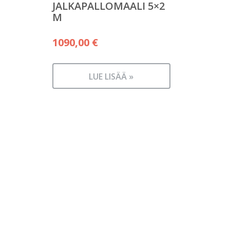
JALKAPALLOMAALI 5×2
M
1090,00
€
LUE LISÄÄ »