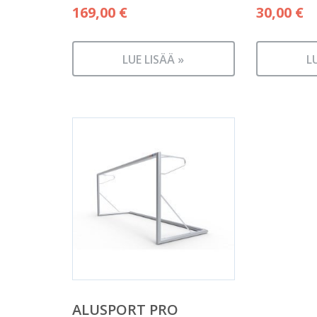
169,00
€
30,00
€
LUE LISÄÄ »
L
ALUSPORT PRO