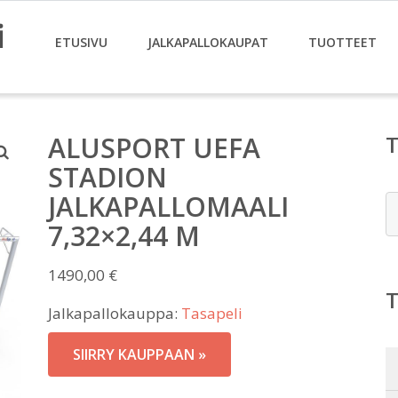
i
ETUSIVU
JALKAPALLOKAUPAT
TUOTTEET
ALUSPORT UEFA
STADION
JALKAPALLOMAALI
E
7,32×2,44 M
1490,00
€
Jalkapallokauppa:
Tasapeli
SIIRRY KAUPPAAN »