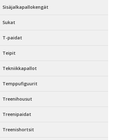
Sisäjalkapallokengät
Sukat
T-paidat
Teipit
Tekniikkapallot
Temppufiguurit
Treenihousut
Treenipaidat
Treenishortsit