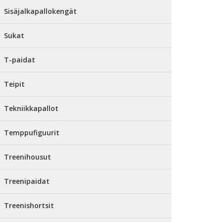
Sisäjalkapallokengät
Sukat
T-paidat
Teipit
Tekniikkapallot
Temppufiguurit
Treenihousut
Treenipaidat
Treenishortsit