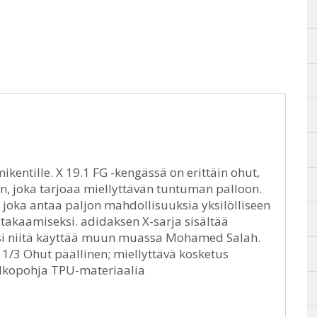
kentille. X 19.1 FG -kengässä on erittäin ohut,
, joka tarjoaa miellyttävän tuntuman palloon.
joka antaa paljon mahdollisuuksia yksilölliseen
akaamiseksi. adidaksen X-sarja sisältää
 siksi niitä käyttää muun muassa Mohamed Salah.
/3 Ohut päällinen; miellyttävä kosketus
lkopohja TPU-materiaalia