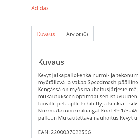
Adidas
Kuvaus
Arviot (0)
Kuvaus
Kevyt jalkapallokenkä nurmi- ja tekonurmi
myötäilevä ja vakaa Speedmesh-päällinen
Kengässä on myös nauhoitusjärjestelmä, 
mukautukseen optimaalisen istuvuuden t
luoville pelaajille kehitettyjä kenkiä –
Nurmi-/tekonurmikengät Koot 39 1/3–45 1
palloon Mukautettava nauhoitus Kevyt u
EAN: 2200037022596