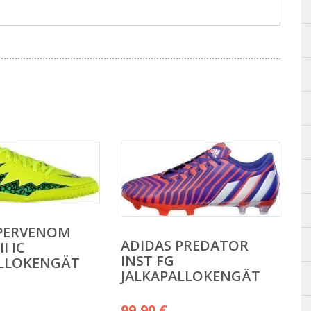
YPERVENOM
ADIDAS PREDATOR
I IC
INST FG
ALLOKENGÄT
JALKAPALLOKENGÄT
99,90
€