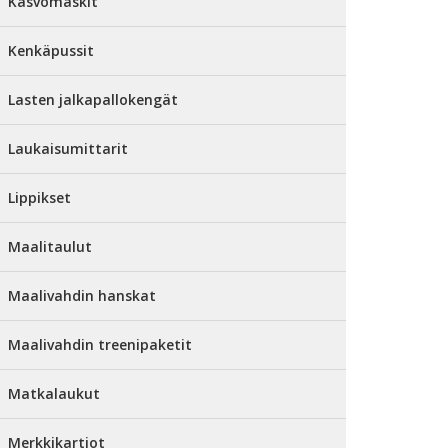
Kasvomaskit
Kenkäpussit
Lasten jalkapallokengät
Laukaisumittarit
Lippikset
Maalitaulut
Maalivahdin hanskat
Maalivahdin treenipaketit
Matkalaukut
Merkkikartiot