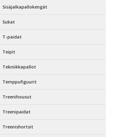
Sisäjalkapallokengät
Sukat
T-paidat
Teipit
Tekniikkapallot
Temppufiguurit
Treenihousut
Treenipaidat
Treenishortsit