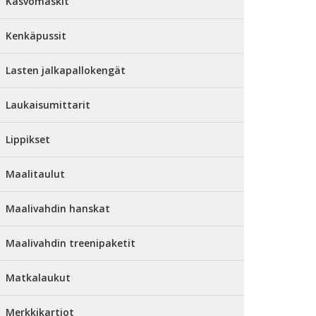
Kasvomaskit
Kenkäpussit
Lasten jalkapallokengät
Laukaisumittarit
Lippikset
Maalitaulut
Maalivahdin hanskat
Maalivahdin treenipaketit
Matkalaukut
Merkkikartiot