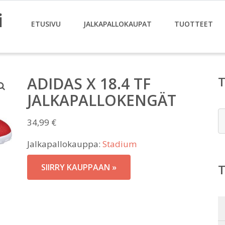
i
ETUSIVU
JALKAPALLOKAUPAT
TUOTTEET
ADIDAS X 18.4 TF
JALKAPALLOKENGÄT
E
34,99
€
Jalkapallokauppa:
Stadium
SIIRRY KAUPPAAN »