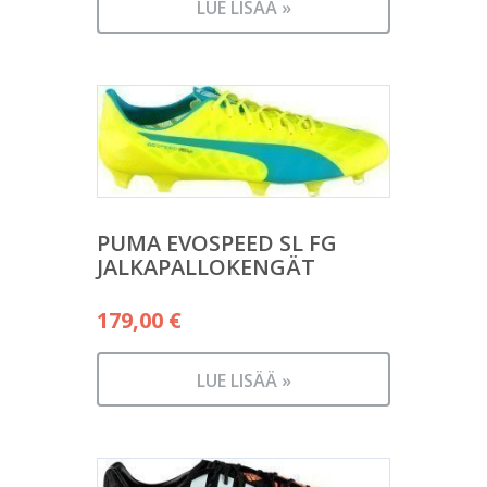
LUE LISÄÄ »
PUMA EVOSPEED SL FG
JALKAPALLOKENGÄT
179,00
€
LUE LISÄÄ »