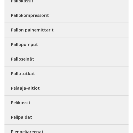
Pallokassit
Pallokompressorit
Pallon painemittarit
Pallopumput
Palloseinät
Pallotutkat
Pelaaja-aitiot
Pelikassit
Pelipaidat
Pienpeliareenat