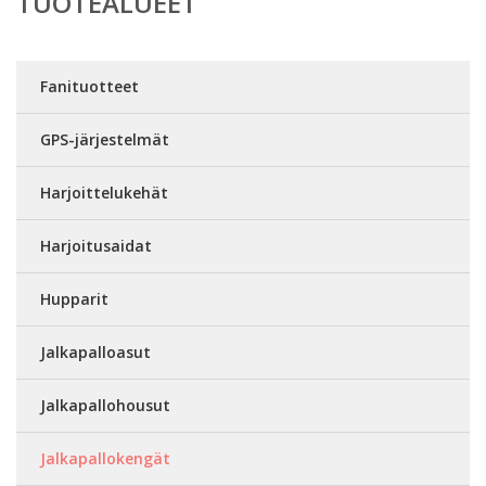
TUOTEALUEET
Fanituotteet
GPS-järjestelmät
Harjoittelukehät
Harjoitusaidat
Hupparit
Jalkapalloasut
Jalkapallohousut
Jalkapallokengät