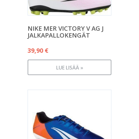
NIKE MER VICTORY V AG J
JALKAPALLOKENGÄT
39,90
€
LUE LISÄÄ »