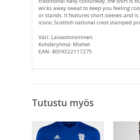
traditional navy colourway, the shirt is b
wicks away sweat to keep you feeling coo
or stands. It features short sleeves and i
iconic Scottish national crest stamped pr
Väri: Laivastonsininen
Kohderyhmä: Miehet
EAN: 4059322117275
Tutustu myös