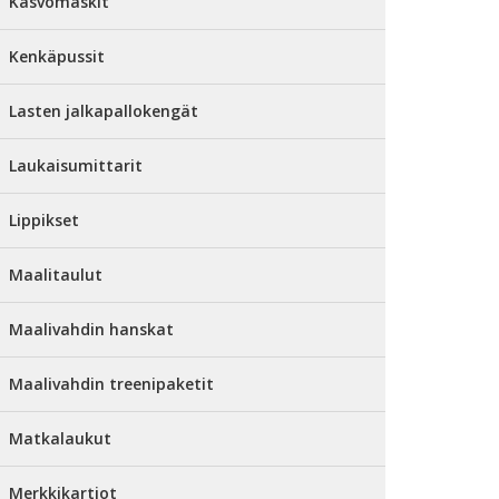
Kasvomaskit
Kenkäpussit
Lasten jalkapallokengät
Laukaisumittarit
Lippikset
Maalitaulut
Maalivahdin hanskat
Maalivahdin treenipaketit
Matkalaukut
Merkkikartiot