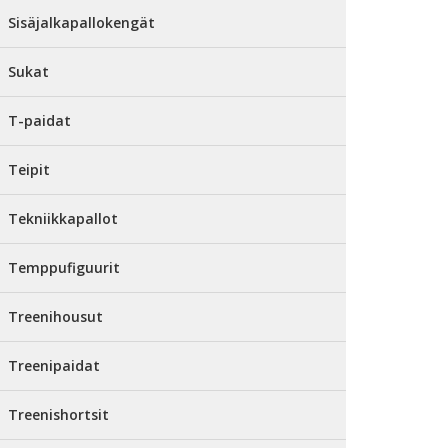
Sisäjalkapallokengät
Sukat
T-paidat
Teipit
Tekniikkapallot
Temppufiguurit
Treenihousut
Treenipaidat
Treenishortsit