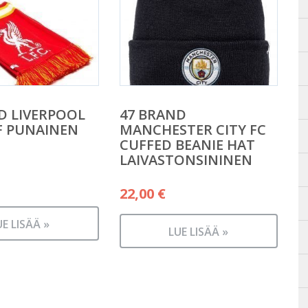
D LIVERPOOL
47 BRAND
F PUNAINEN
MANCHESTER CITY FC
CUFFED BEANIE HAT
LAIVASTONSININEN
22,00
€
UE LISÄÄ »
LUE LISÄÄ »