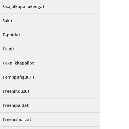
Sisäjalkapallokengät
Sukat
T-paidat
Teipit
Tekniikkapallot
Temppufiguurit
Treenihousut
Treenipaidat
Treenishortsit