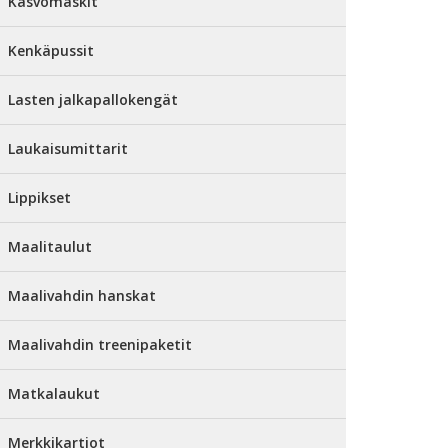
Kasvomaskit
Kenkäpussit
Lasten jalkapallokengät
Laukaisumittarit
Lippikset
Maalitaulut
Maalivahdin hanskat
Maalivahdin treenipaketit
Matkalaukut
Merkkikartiot