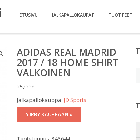
i
ETUSIVU
JALKAPALLOKAUPAT
TUOTTEET
ADIDAS REAL MADRID
2017 / 18 HOME SHIRT
VALKOINEN
E
25,00
€
Jalkapallokauppa:
JD Sports
SIIRRY KAUPPAAN »
Tuotetunnus:
343644