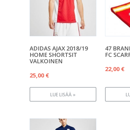
ADIDAS AJAX 2018/19
47 BRAN
HOME SHORTSIT
FC SCAR
VALKOINEN
22,00
€
25,00
€
LUE LISÄÄ »
L