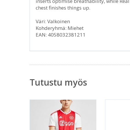
inserts optimise breathability, while Re
chest finishes things up.
Väri: Valkoinen
Kohderyhmä: Miehet
EAN: 4058032381211
Tutustu myös