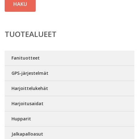
HAKU
TUOTEALUEET
Fanituotteet
GPS-järjestelmät
Harjoittelukehät
Harjoitusaidat
Hupparit
Jalkapalloasut