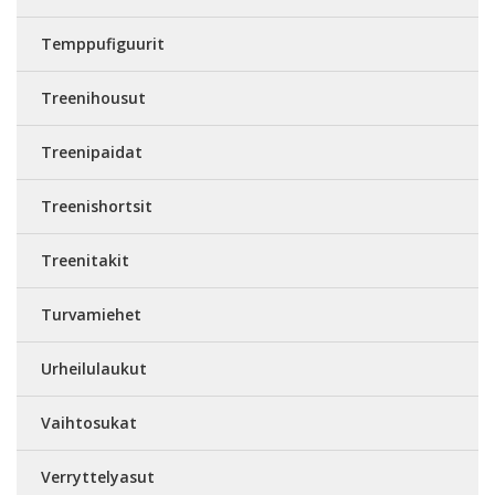
Temppufiguurit
Treenihousut
Treenipaidat
Treenishortsit
Treenitakit
Turvamiehet
Urheilulaukut
Vaihtosukat
Verryttelyasut