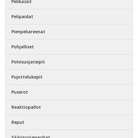
Pelikassit
Pelipaidat
Pienpeliareenat
Pohjalliset
Polvisuojateipit
Pujottelukepit
Puserot
Reaktiopallot
Reput
Säärisuojanauhat