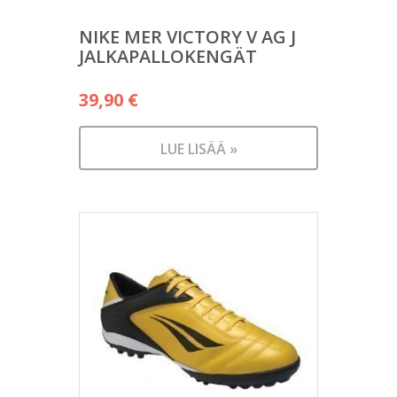
NIKE MER VICTORY V AG J
JALKAPALLOKENGÄT
39,90
€
LUE LISÄÄ »