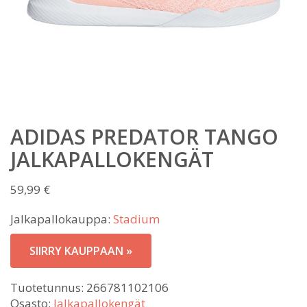
ADIDAS PREDATOR TANGO
JALKAPALLOKENGÄT
59,99
€
Jalkapallokauppa:
Stadium
SIIRRY KAUPPAAN »
Tuotetunnus:
266781102106
Osasto:
Jalkapallokengät