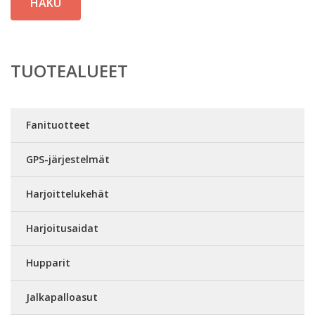
HAKU
TUOTEALUEET
Fanituotteet
GPS-järjestelmät
Harjoittelukehät
Harjoitusaidat
Hupparit
Jalkapalloasut