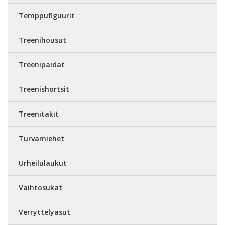
Temppufiguurit
Treenihousut
Treenipaidat
Treenishortsit
Treenitakit
Turvamiehet
Urheilulaukut
Vaihtosukat
Verryttelyasut