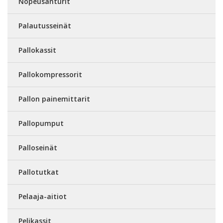
Nopeusanturit
Palautusseinät
Pallokassit
Pallokompressorit
Pallon painemittarit
Pallopumput
Palloseinät
Pallotutkat
Pelaaja-aitiot
Pelikassit