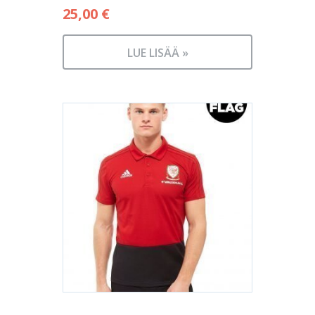
25,00
€
LUE LISÄÄ »