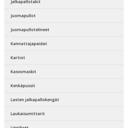
Jalkapallotakit
Juomapullot
Juomapullotelineet
Kannattajapaidat
Kartiot
Kasvomaskit
Kenkäpussit
Lasten jalkapallokengät
Laukaisumittarit
Lippikset