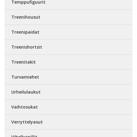
Temppufiguurit
Treenihousut
Treenipaidat
Treenishortsit
Treenitakit
Turvamiehet
Urheilulaukut
Vaihtosukat
Verryttelyasut
Vihellyspillit