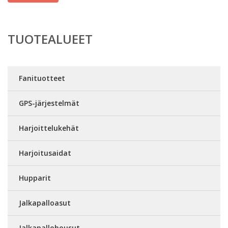
TUOTEALUEET
Fanituotteet
GPS-järjestelmät
Harjoittelukehät
Harjoitusaidat
Hupparit
Jalkapalloasut
Jalkapallohousut