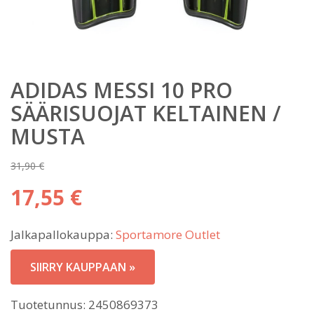
ADIDAS MESSI 10 PRO
SÄÄRISUOJAT KELTAINEN /
MUSTA
31,90
€
Alkuperäinen
17,55
€
hinta
Nykyinen
oli:
Jalkapallokauppa:
Sportamore Outlet
hinta
31,90 €.
on:
SIIRRY KAUPPAAN »
17,55 €.
Tuotetunnus:
2450869373