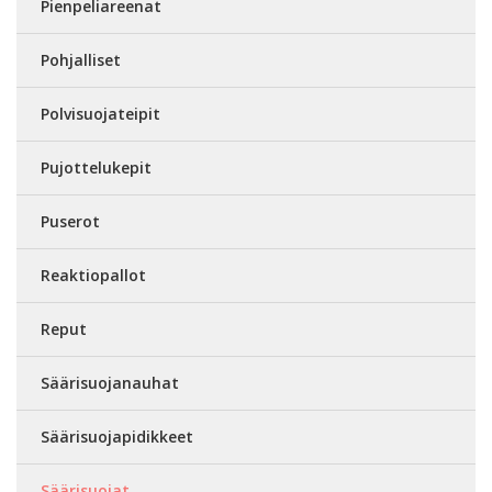
Pienpeliareenat
Pohjalliset
Polvisuojateipit
Pujottelukepit
Puserot
Reaktiopallot
Reput
Säärisuojanauhat
Säärisuojapidikkeet
Säärisuojat