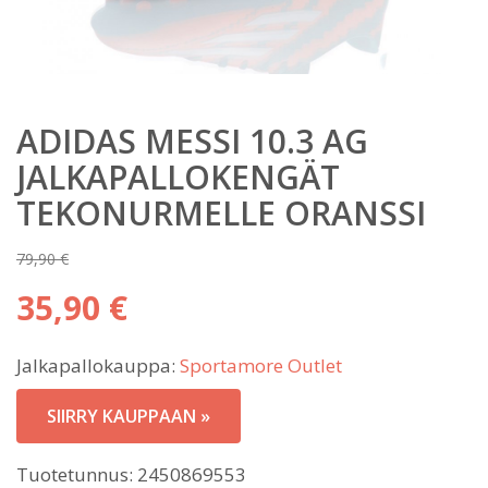
ADIDAS MESSI 10.3 AG
JALKAPALLOKENGÄT
TEKONURMELLE ORANSSI
79,90
€
Alkuperäinen
35,90
€
hinta
Nykyinen
oli:
Jalkapallokauppa:
Sportamore Outlet
hinta
79,90 €.
on:
SIIRRY KAUPPAAN »
35,90 €.
Tuotetunnus:
2450869553