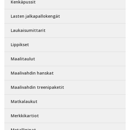
Kenkäpussit
Lasten jalkapallokengät
Laukaisumittarit
Lippikset
Maalitaulut
Maalivahdin hanskat
Maalivahdin treenipaketit
Matkalaukut
Merkkikartiot
Metallinipat