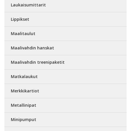
Laukaisumittarit
Lippikset
Maalitaulut
Maalivahdin hanskat
Maalivahdin treenipaketit
Matkalaukut
Merkkikartiot
Metallinipat
Minipumput