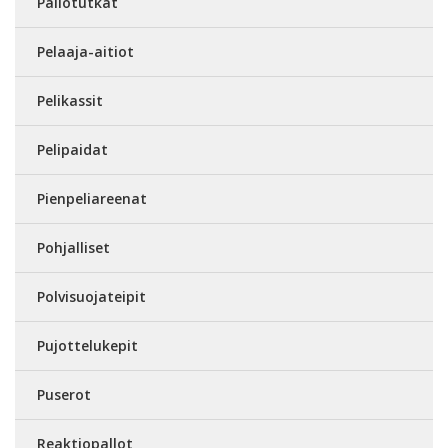
Pallotutkat
Pelaaja-aitiot
Pelikassit
Pelipaidat
Pienpeliareenat
Pohjalliset
Polvisuojateipit
Pujottelukepit
Puserot
Reaktiopallot