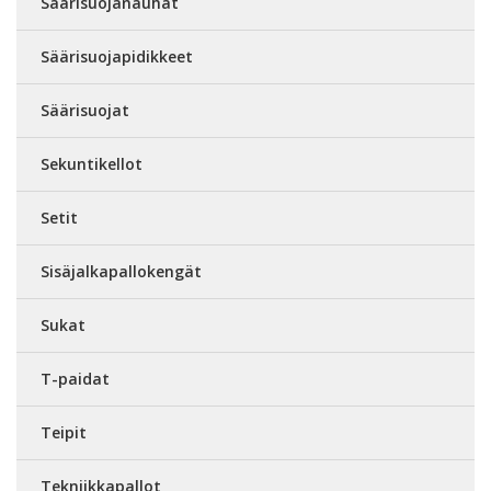
Säärisuojanauhat
Säärisuojapidikkeet
Säärisuojat
Sekuntikellot
Setit
Sisäjalkapallokengät
Sukat
T-paidat
Teipit
Tekniikkapallot