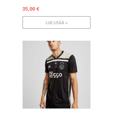
35,00
€
LUE LISÄÄ »