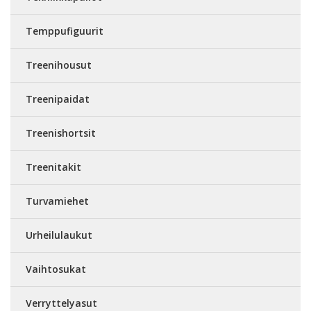
Temppufiguurit
Treenihousut
Treenipaidat
Treenishortsit
Treenitakit
Turvamiehet
Urheilulaukut
Vaihtosukat
Verryttelyasut