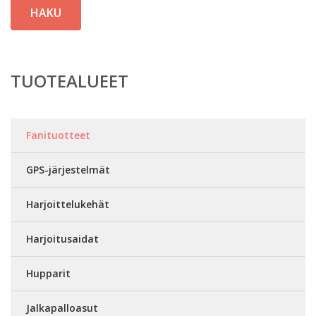
HAKU
TUOTEALUEET
Fanituotteet
GPS-järjestelmät
Harjoittelukehät
Harjoitusaidat
Hupparit
Jalkapalloasut