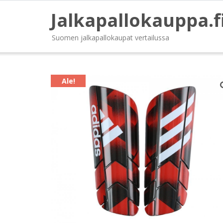
Jalkapallokauppa.f
Suomen jalkapallokaupat vertailussa
Ale!