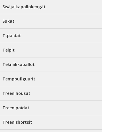
Sisäjalkapallokengät
Sukat
T-paidat
Teipit
Tekniikkapallot
Temppufiguurit
Treenihousut
Treenipaidat
Treenishortsit