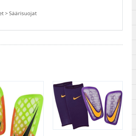
et > Säärisuojat