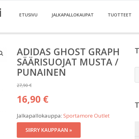
i
ETUSIVU
JALKAPALLOKAUPAT
TUOTTEET
ADIDAS GHOST GRAPH
SÄÄRISUOJAT MUSTA /
PUNAINEN
E
27,90
€
Alkuperäinen
16,90
€
hinta
Nykyinen
oli:
Jalkapallokauppa:
Sportamore Outlet
hinta
27,90 €.
on:
SIIRRY KAUPPAAN »
16,90 €.