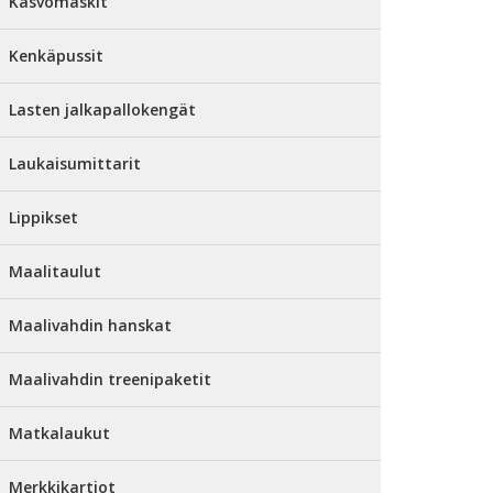
Kasvomaskit
Kenkäpussit
Lasten jalkapallokengät
Laukaisumittarit
Lippikset
Maalitaulut
Maalivahdin hanskat
Maalivahdin treenipaketit
Matkalaukut
Merkkikartiot