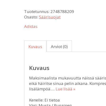
Tuotetunnus:
2748788209
Osasto:
Säärisuojat
Adidas
Kuvaus
Arviot (0)
Kuvaus
Maksimaalista mukavuutta näissä säärisuo
eikä häiritse sinua pelin aikana. Kompre
lisälämpöä….
Lue lisää »
Kenelle: Ei tietoa
Väri: Musta / Punainen