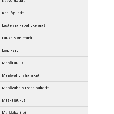
Kasvomaskit
Kenkäpussit
Lasten jalkapallokengät
Laukaisumittarit
Lippikset
Maalitaulut
Maalivahdin hanskat
Maalivahdin treenipaketit
Matkalaukut
Merkkikartiot