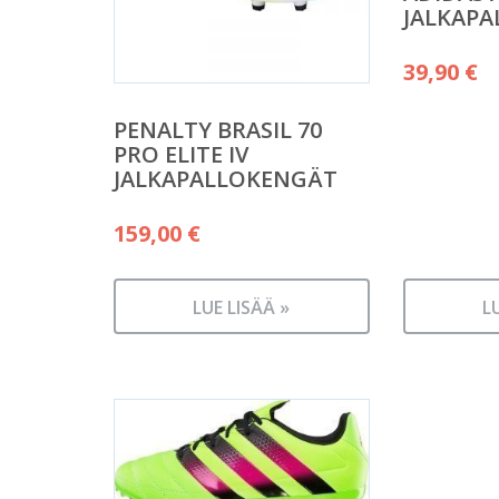
JALKAP
39,90
€
PENALTY BRASIL 70
PRO ELITE IV
JALKAPALLOKENGÄT
159,00
€
LUE LISÄÄ »
L