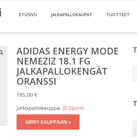
i
ETUSIVU
JALKAPALLOKAUPAT
TUOTTEET
ADIDAS ENERGY MODE
NEMEZIZ 18.1 FG
JALKAPALLOKENGÄT
E
ORANSSI
185,00
€
Jalkapallokauppa:
JD Sports
SIIRRY KAUPPAAN »