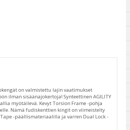
kengät on valmistettu lajin vaatimukset
öön ilman sisäänajokertoja! Synteettinen AGILITY
mallia myötäilevä. Kevyt Torsion Frame -pohja
lle. Nämä fudiskenttien kingit on viimeistelty
 Tape -päällismateriaalilla ja varren Dual Lock -