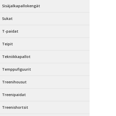
Sisäjalkapallokengät
Sukat
T-paidat
Teipit
Tekniikkapallot
Temppufiguurit
Treenihousut
Treenipaidat
Treenishortsit