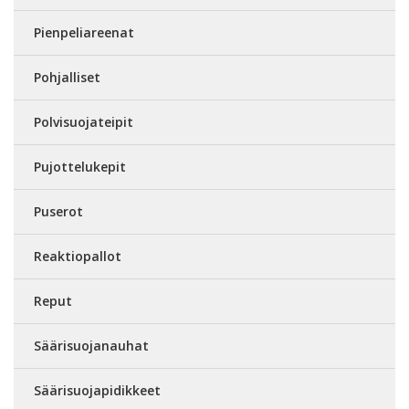
Pienpeliareenat
Pohjalliset
Polvisuojateipit
Pujottelukepit
Puserot
Reaktiopallot
Reput
Säärisuojanauhat
Säärisuojapidikkeet