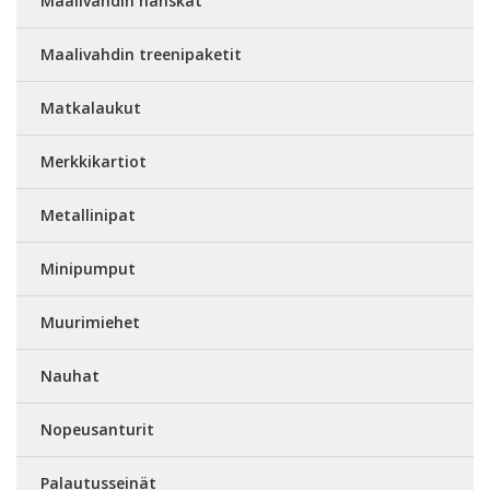
Maalivahdin hanskat
Maalivahdin treenipaketit
Matkalaukut
Merkkikartiot
Metallinipat
Minipumput
Muurimiehet
Nauhat
Nopeusanturit
Palautusseinät