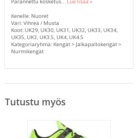
Parannettu kosketus…
Lue lisää »
Kenelle: Nuoret
Väri: Vihreä / Musta
Koot: UK29, UK30, UK31, UK32, UK33, UK34,
UK35, UK3, UK3.5, UK4, UK4.5
Kategoriaryhmä: Kengät > Jalkapallokengät >
Nurmikengät
Tutustu myös