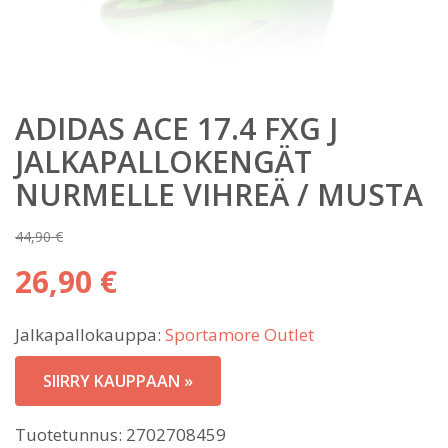
ADIDAS ACE 17.4 FXG J
JALKAPALLOKENGÄT
NURMELLE VIHREÄ / MUSTA
44,90
€
Alkuperäinen
26,90
€
hinta
Nykyinen
oli:
Jalkapallokauppa:
Sportamore Outlet
hinta
44,90 €.
on:
SIIRRY KAUPPAAN »
26,90 €.
Tuotetunnus:
2702708459