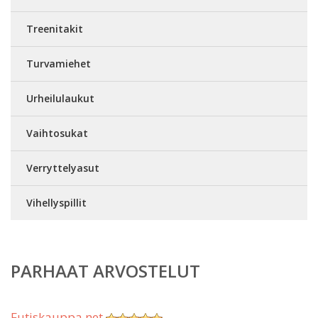
Treenitakit
Turvamiehet
Urheilulaukut
Vaihtosukat
Verryttelyasut
Vihellyspillit
PARHAAT ARVOSTELUT
Futiskauppa.net