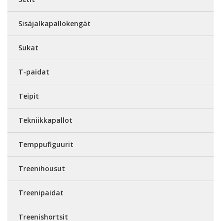
Sisäjalkapallokengät
Sukat
T-paidat
Teipit
Tekniikkapallot
Temppufiguurit
Treenihousut
Treenipaidat
Treenishortsit