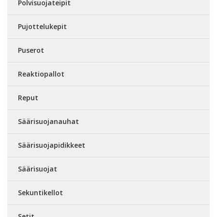
Polvisuojateipit
Pujottelukepit
Puserot
Reaktiopallot
Reput
Säärisuojanauhat
Säärisuojapidikkeet
Säärisuojat
Sekuntikellot
Setit