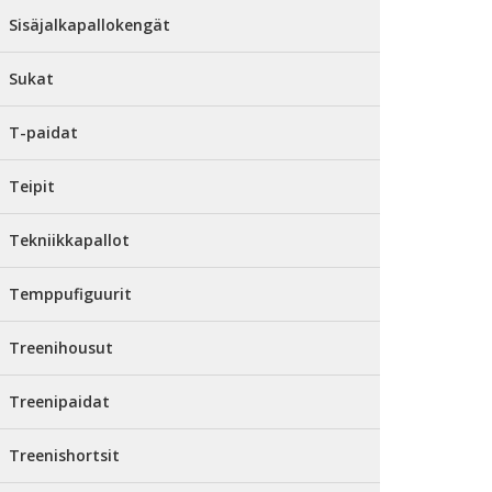
Sisäjalkapallokengät
Sukat
T-paidat
Teipit
Tekniikkapallot
Temppufiguurit
Treenihousut
Treenipaidat
Treenishortsit