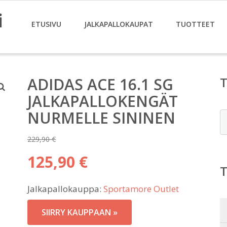
i
ETUSIVU
JALKAPALLOKAUPAT
TUOTTEET
ADIDAS ACE 16.1 SG
JALKAPALLOKENGÄT
NURMELLE SININEN
E
229,90
€
Alkuperäinen
125,90
€
hinta
Nykyinen
oli:
Jalkapallokauppa:
Sportamore Outlet
hinta
229,90 €.
on:
SIIRRY KAUPPAAN »
125,90 €.