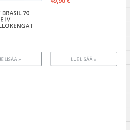
49,90
€
 BRASIL 70
E IV
ALLOKENGÄT
UE LISÄÄ »
LUE LISÄÄ »