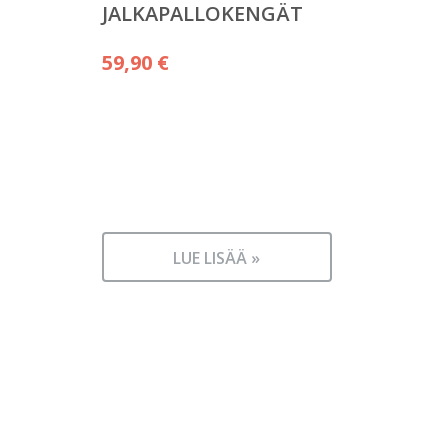
JALKAPALLOKENGÄT
59,90
€
LUE LISÄÄ »