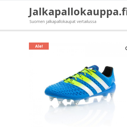
Jalkapallokauppa.f
Suomen jalkapallokaupat vertailussa
Ale!