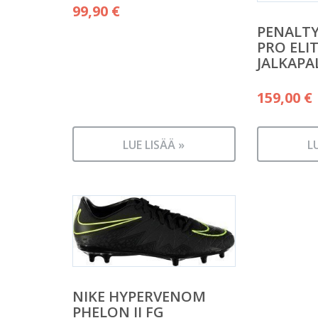
99,90
€
PENALTY
PRO ELIT
JALKAP
159,00
€
LUE LISÄÄ »
L
NIKE HYPERVENOM
PHELON II FG