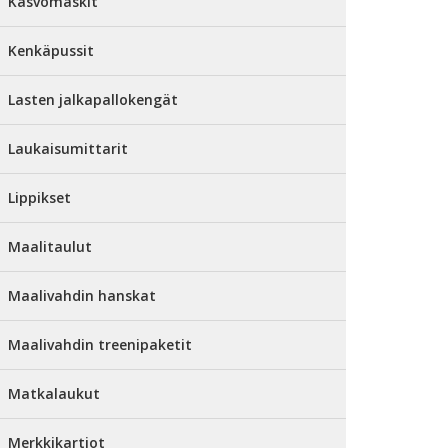
Kasvomaskit
Kenkäpussit
Lasten jalkapallokengät
Laukaisumittarit
Lippikset
Maalitaulut
Maalivahdin hanskat
Maalivahdin treenipaketit
Matkalaukut
Merkkikartiot