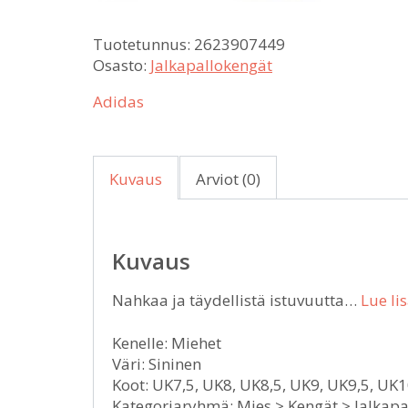
Tuotetunnus:
2623907449
Osasto:
Jalkapallokengät
Adidas
Kuvaus
Arviot (0)
Kuvaus
Nahkaa ja täydellistä istuvuutta…
Lue li
Kenelle: Miehet
Väri: Sininen
Koot: UK7,5, UK8, UK8,5, UK9, UK9,5, UK1
Kategoriaryhmä: Mies > Kengät > Jalkap