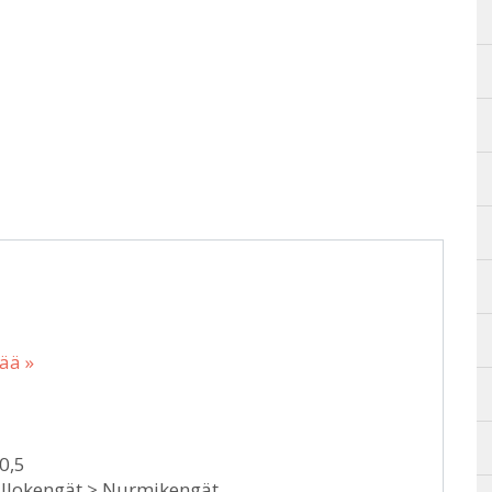
sää »
0,5
allokengät > Nurmikengät