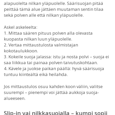
alapuolelta nilkan yläpuolelle. Säärisuojan pitää
peittää tämä alue jättäen muutaman sentin tilaa
sekä polven alle että nilkan yläpuolelle.
Askel askeleelta:
1. Mittaa säären pituus polven alla olevasta
kuopasta nilkan luun yläpuolelle.
2. Vertaa mittaustulosta valmistajan
kokotaulukkoon.
3. Kokeile suoja jalassa: istu ja nosta polvi – suoja ei
saa liikkua tai painaa polven taivutuskohtaan.
4. Kävele ja juokse paikan päällä: hyvä säärisuoja
tuntuu kiinteältä eikä heilahda.
Jos mittaustulos osuu kahden koon väliin, valitse
suurempi – pienempi voi jättää aukkoja suoja-
alueeseen.
Slip-in vai nilkkasuojalla – kumpi sopii