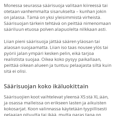
Monessa seurassa säärisuoja valitaan kiireessä tai
otetaan vanhemmalta sisarukselta – kunhan jokin
on jalassa. Tämä on yksi yleisimmistä virheistä.
Säärisuojan tärkein tehtävä on peittää nimenomaan
sääriluun etuosa polven alapuolelta nilkkaan asti.
Liian pieni säärisuoja jättää säären yläosan tai
alaosan suojaamatta. Liian iso taas nousee ylös tai
pyörii jalan ympäri kesken pelin, eikä tarjoa
realistista suojaa. Oikea koko pysyy paikallaan,
peittää oikean alueen ja tuntuu pelaajasta siltä kuin
sitä ei olisi.
Säärisuojan koko ikäluokittain
Säärisuojien koot vaihtelevat yleensä XS:stä XL:ään,
ja osassa malleissa on erikseen lasten ja aikuisten
kokosarjat. Koon valinnassa käytetään tyypillisesti
pelaajan pituutta tai ikää, mutta paras tapa on