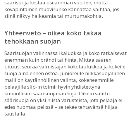
säärisuoja kestää useamman vuoden, mutta
kovapintainen muovirunko kannattaa vaihtaa, jos
siinä näkyy halkeamia tai murtumakohtia.
Yhteenveto – oikea koko takaa
tehokkaan suojan
Säärisuojan valinnassa ikäluokka ja koko ratkaisevat
enemmän kuin brändi tai hinta. Mittaa säären
pituus, seuraa valmistajan kokotaulukkoa ja kokeile
suoja aina ennen ostoa. Junioreille nilkkasuojallinen
malli on käytännöllinen valinta, kokeneemmille
pelaajille slip-in toimii hyvin yhdistettynä
kunnollisiin säärisuojanauhoja. Oikein valittu
säärisuoja on yksi niistä varusteista, jota pelaaja ei
edes huomaa pelissä – se tekee tehtävänsä hiljaa
taustalla.