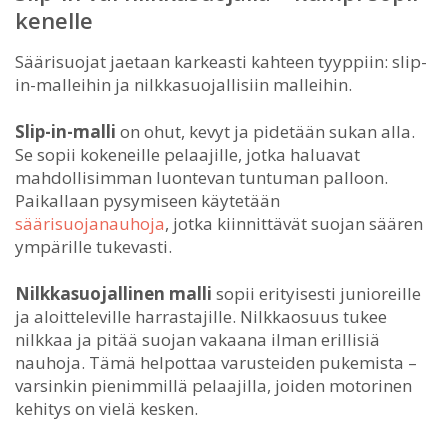
kenelle
Säärisuojat jaetaan karkeasti kahteen tyyppiin: slip-
in-malleihin ja nilkkasuojallisiin malleihin.
Slip-in-malli
on ohut, kevyt ja pidetään sukan alla.
Se sopii kokeneille pelaajille, jotka haluavat
mahdollisimman luontevan tuntuman palloon.
Paikallaan pysymiseen käytetään
säärisuojanauhoja
, jotka kiinnittävät suojan säären
ympärille tukevasti.
Nilkkasuojallinen malli
sopii erityisesti junioreille
ja aloitteleville harrastajille. Nilkkaosuus tukee
nilkkaa ja pitää suojan vakaana ilman erillisiä
nauhoja. Tämä helpottaa varusteiden pukemista –
varsinkin pienimmillä pelaajilla, joiden motorinen
kehitys on vielä kesken.