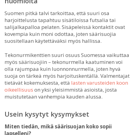
huomioita
Suomen pitkä talvi tarkoittaa, että suuri osa
harjoittelusta tapahtuu sisätiloissa futsalia tai
salijalkapalloa pelaten. Sisäpeleissä kontaktit ovat
kovempia kuin moni odottaa, joten säärisuojia
suositellaan käytettäväksi myös hallissa.
Tekonurmikenttien suuri osuus Suomessa vaikuttaa
myös säärisuojiin – tekonurmella kaatuminen voi
olla rajumpaa kuin luonnonnurmella, joten hyvä
suoja on tärkeä myös harjoituskentällä. Valmentajat
tietävät kokemuksesta, että
lasten varusteiden koon
oikeellisuus
on yksi yleisimmistä asioista, josta
muistutetaan vanhempia kauden alussa.
Usein kysytyt kysymykset
Miten tiedän, mikä säärisuojan koko sopii
lapselleni?