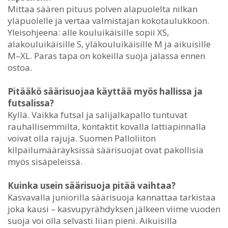
Mittaa säären pituus polven alapuolelta nilkan
yläpuolelle ja vertaa valmistajan kokotaulukkoon.
Yleisohjeena: alle kouluikäisille sopii XS,
alakouluikäisille S, yläkouluikäisille M ja aikuisille
M–XL. Paras tapa on kokeilla suoja jalassa ennen
ostoa.
Pitääkö säärisuojaa käyttää myös hallissa ja
futsalissa?
Kyllä. Vaikka futsal ja salijalkapallo tuntuvat
rauhallisemmilta, kontaktit kovalla lattiapinnalla
voivat olla rajuja. Suomen Palloliiton
kilpailumääräyksissä säärisuojat ovat pakollisia
myös sisäpeleissä.
Kuinka usein säärisuoja pitää vaihtaa?
Kasvavalla juniorilla säärisuoja kannattaa tarkistaa
joka kausi – kasvupyrähdyksen jälkeen viime vuoden
suoja voi olla selvästi liian pieni. Aikuisilla