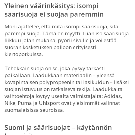
Yleinen väärinkäsitys: isompi
säärisuoja ei suojaa paremmin
Moni ajattelee, että mitä isompi säärisuoja, sitä
parempi suoja. Tämä on myytti. Liian iso säärisuoja
liikkuu jalan mukana, pyörii sivulle ja voi estää
suoran kosketuksen palloon erityisesti
kiertopotkuissa.
Tehokkain suoja on se, joka pysyy tarkasti
paikallaan. Laadukkaan materiaalin – yleensä
kovapintaisen polypropeenin tai lasikuidun – lisäksi
suojan istuvuus on ratkaiseva tekijä. Laadukkaita
vaihtoehtoja löytyy usealta valmistajalta: Adidas,
Nike, Puma ja Uhlsport ovat yleisimmät valinnat
suomalaisissa seuroissa.
Suomi ja säärisuojat – käytännön