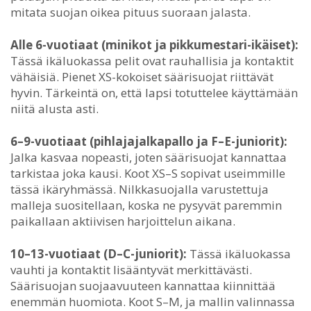
mitata suojan oikea pituus suoraan jalasta.
Alle 6-vuotiaat (minikot ja pikkumestari-ikäiset):
Tässä ikäluokassa pelit ovat rauhallisia ja kontaktit
vähäisiä. Pienet XS-kokoiset säärisuojat riittävät
hyvin. Tärkeintä on, että lapsi totuttelee käyttämään
niitä alusta asti.
6–9-vuotiaat (pihlajajalkapallo ja F–E-juniorit):
Jalka kasvaa nopeasti, joten säärisuojat kannattaa
tarkistaa joka kausi. Koot XS–S sopivat useimmille
tässä ikäryhmässä. Nilkkasuojalla varustettuja
malleja suositellaan, koska ne pysyvät paremmin
paikallaan aktiivisen harjoittelun aikana.
10–13-vuotiaat (D–C-juniorit):
Tässä ikäluokassa
vauhti ja kontaktit lisääntyvät merkittävästi.
Säärisuojan suojaavuuteen kannattaa kiinnittää
enemmän huomiota. Koot S–M, ja mallin valinnassa