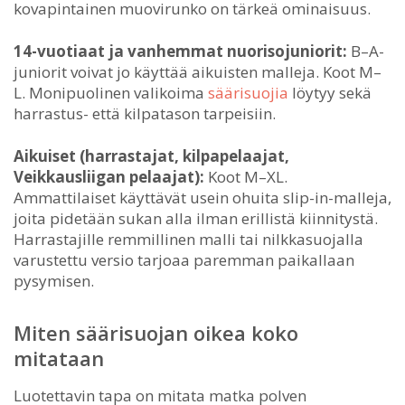
kovapintainen muovirunko on tärkeä ominaisuus.
14-vuotiaat ja vanhemmat nuorisojuniorit:
B–A-
juniorit voivat jo käyttää aikuisten malleja. Koot M–
L. Monipuolinen valikoima
säärisuojia
löytyy sekä
harrastus- että kilpatason tarpeisiin.
Aikuiset (harrastajat, kilpapelaajat,
Veikkausliigan pelaajat):
Koot M–XL.
Ammattilaiset käyttävät usein ohuita slip-in-malleja,
joita pidetään sukan alla ilman erillistä kiinnitystä.
Harrastajille remmillinen malli tai nilkkasuojalla
varustettu versio tarjoaa paremman paikallaan
pysymisen.
Miten säärisuojan oikea koko
mitataan
Luotettavin tapa on mitata matka polven